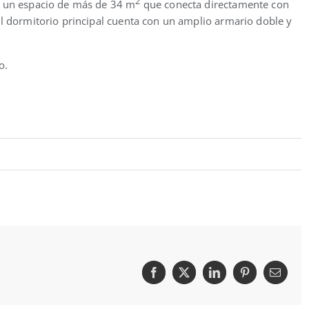
2
a un espacio de más de 34 m
que conecta directamente con
El dormitorio principal cuenta con un amplio armario doble y
o.
Facebook
X
LinkedIn
Pinterest
Correo
electró