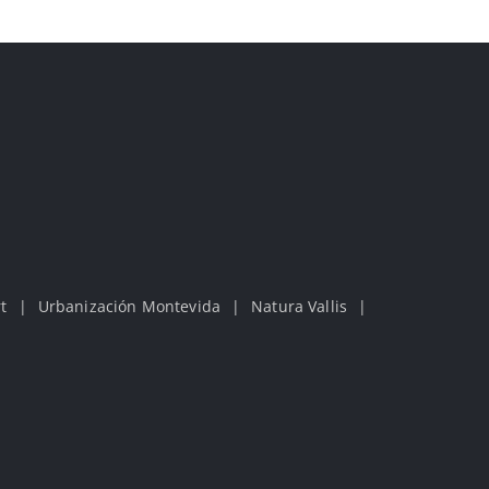
t
Urbanización Montevida
Natura Vallis