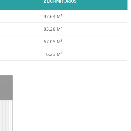
2 DORMITORIOS
97.64 M²
83.28 M²
67.05 M²
16.23 M²