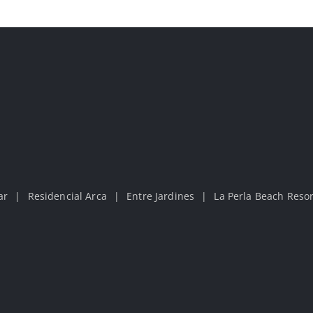
ar
Residencial Arca
Entre Jardines
La Perla Beach Resor